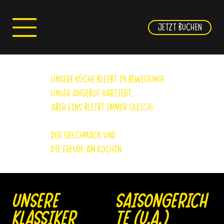
JETZT BUCHEN
Unsere Küche bleibt in Bewegung!
Unser angebot variiert,
aber eins bleibt immer gleich:
Der Geschmack und
die Freude am Kochen.
Saisongerich
UNSERE
te (u.a.)
Klassiker