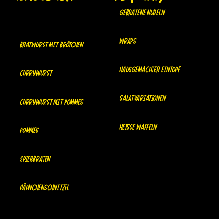
Gebratene Nudeln
Wraps
Bratwurst mit brötchen
Hausgemachter eintopf
currywurst
Salatvariationen
currywurst mit pommes
heisse waffeln
pommes
Spießbraten
Hähnchenschnitzel